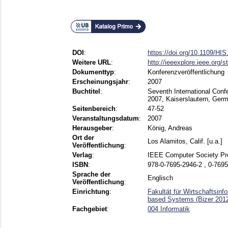
DOI
:
https://doi.org/10.1109/HI
Weitere URL
:
http://ieeexplore.ieee.org
Dokumenttyp
:
Konferenzveröffentlichung
Erscheinungsjahr
:
2007
Buchtitel
:
Seventh International Conf
2007, Kaiserslautern, Ger
Seitenbereich
:
47-52
Veranstaltungsdatum
:
2007
Herausgeber
:
König, Andreas
Ort der
Los Alamitos, Calif. [u.a.]
Veröffentlichung
:
Verlag
:
IEEE Computer Society Pr
ISBN
:
978-0-7695-2946-2 , 0-769
Sprache der
Englisch
Veröffentlichung
:
Einrichtung
:
Fakultät für Wirtschaftsin
based Systems (Bizer 2012
Fachgebiet
:
004 Informatik