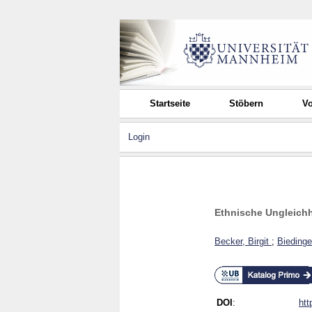
Startseite
Stöbern
Vo
Login
Ethnische Ungleichh
Becker, Birgit
;
Biedinge
DOI
:
htt