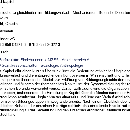
hkapitel
16
nische Ungleichheiten im Bildungsverlauf : Mechanismen, Befunde, Debatten
3-474
hl, Claudia
esbaden
ringer VS
-3-658-04321-6 ; 978-3-658-04322-3
utsch
erfakultäre Einrichtungen > MZES - Arbeitsbereich A
 Sozialwissenschaften, Soziologie, Anthropologie
 Kapitel gibt einen kurzen Überblick über die Bedeutung ethnischer Ungleich
dungsverlauf und die entsprechenden Kontroversen in Wissenschaft und Öffent
 allgemeine theoretische Modell zur Erklärung von Bildungsungleichheiten erl
orinnen und Autoren der thematischen Kapitel bei der Systematisierung der 
irischen Befunde verwendet wurde. Darauf aufb auend wird die Organisatio
chrieben, insbesondere die Einteilung in Kapitel über die Mechanismen der 
roduktion ethnischer Ungleichheiten einerseits und über den Verlauf ethnisch
 einzelnen Bildungsetappen hinweg andererseits. Nach einem Überblick über d
altlichen Befunde der einzelnen Beiträge schließt das einleitende Kapitel mit
lussfolgerung zu der Bedeutung und den Ursachen ethnischer Bildungsunglei
tschland.