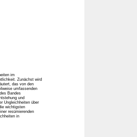
heiten im
lichkeit. Zunächst wird
äutert, das von den
teilweise umfassenden
n des Bandes
Entstehung und
er Ungleichheiten über
ie wichtigsten
 einer resümierenden
chheiten in