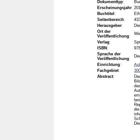
Dokumenttyp
:
Buc
Erscheinungsjahr
:
20
Buchtitel
:
Eth
Seitenbereich
:
43
Herausgeber
:
Die
Ort der
Wi
Veröffentlichung
:
Verlag
:
Sp
ISBN
:
978
Sprache der
De
Veröffentlichung
:
Einrichtung
:
Auß
Fachgebiet
:
300
Abstract
:
Das
Bil
das
Aut
emp
bes
Rep
die
inh
Sch
Deu