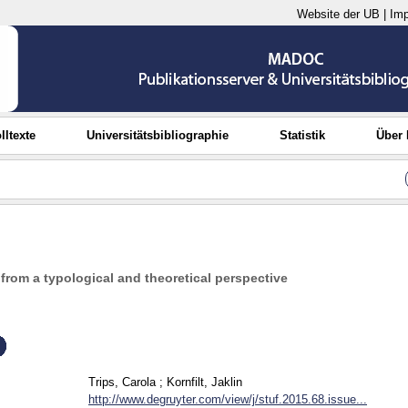
Website der UB
|
Im
lltexte
Universitätsbibliographie
Statistik
Über
rom a typological and theoretical perspective
Trips, Carola
;
Kornfilt, Jaklin
http://www.degruyter.com/view/j/stuf.2015.68.issue...