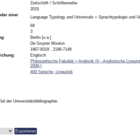
Zeitschrift / Schriftenreihe
2015
 oder einer
Language Typology and Universals = Sprachtypologie und Un
68
3
ng
:
Berlin [u.a.]
De Gruyter Mouton
1867-8319 , 2196-7148
lichung
:
Englisch
Philosophische Fakultät > Anglistik IV - Anglistische Linguist
2006-)
400 Sprache, Linguistik
Teil der Universitätsbibliographie.