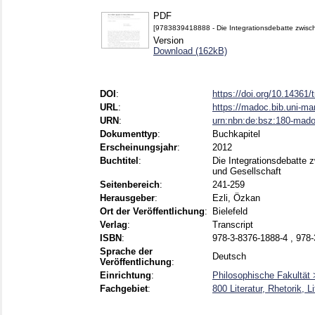
PDF
[9783839418888 - Die Integrationsdebatte zwische
Version
Download (162kB)
DOI
:
https://doi.org/10.14361
URL
:
https://madoc.bib.uni-m
URN
:
urn:nbn:de:bsz:180-mad
Dokumenttyp
:
Buchkapitel
Erscheinungsjahr
:
2012
Buchtitel
:
Die Integrationsdebatte 
und Gesellschaft
Seitenbereich
:
241-259
Herausgeber
:
Ezli, Özkan
Ort der Veröffentlichung
:
Bielefeld
Verlag
:
Transcript
ISBN
:
978-3-8376-1888-4 , 978
Sprache der
Deutsch
Veröffentlichung
:
Einrichtung
:
Philosophische Fakultät 
Fachgebiet
:
800 Literatur, Rhetorik, L