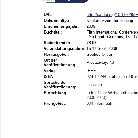
URL
:
http://dx.doi.org/10.1109/IM
Dokumenttyp
:
Konferenzveröffentlichung
Erscheinungsjahr
:
2009
Buchtitel
:
Fifth International Conferen
; Stuttgart, Germany, 15 - 1
Seitenbereich
:
78-93
Veranstaltungsdatum
:
15-17 Sept. 2009
Herausgeber
:
Goebel, Oliver
Ort der
Piscataway, NJ
Veröffentlichung
:
Verlag
:
IEEE
ISBN
:
978-1-4244-5168-5 , 978-0-7
Sprache der
Englisch
Veröffentlichung
:
Einrichtung
:
Fakultät für Wirtschaftsinfo
2005-2010)
Fachgebiet
:
004 Informatik