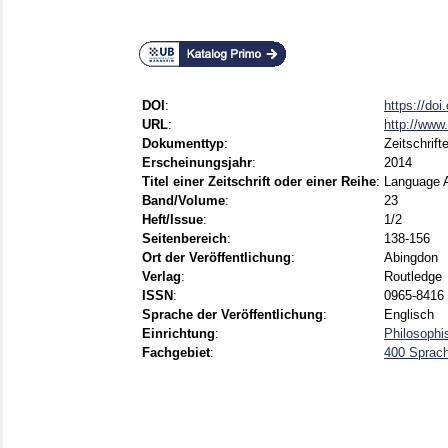
DOI
:
https://do
URL
:
http://www
Dokumenttyp
:
Zeitschrift
Erscheinungsjahr
:
2014
Titel einer Zeitschrift oder einer Reihe
:
Language 
Band/Volume
:
23
Heft/Issue
:
1/2
Seitenbereich
:
138-156
Ort der Veröffentlichung
:
Abingdon
Verlag
:
Routledge
ISSN
:
0965-8416 
Sprache der Veröffentlichung
:
Englisch
Einrichtung
:
Philosophis
Fachgebiet
:
400 Sprach