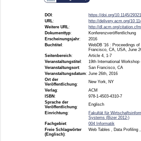
DOI
:
https://doi.org/10.1145/293
URL
:
http://delivery.acm.org/10.1
Weitere URL
:
http://dl.acm.org/citation.c
Dokumenttyp
:
Konferenzveröffentlichung
Erscheinungsjahr
:
2016
Buchtitel
:
WebDB '16 : Proceedings of
Francisco, CA, USA, June 2
Seitenbereich
:
Article 4, 1-7
Veranstaltungstitel
:
19th International Worksho
Veranstaltungsort
:
San Francisco, CA
Veranstaltungsdatum
:
June 26th, 2016
Ort der
New York, NY
Veröffentlichung
:
Verlag
:
ACM
ISBN
:
978-1-4503-4310-7
Sprache der
Englisch
Veröffentlichung
:
Einrichtung
:
Fakultät für Wirtschaftsinf
Systems (Bizer 2012-)
Fachgebiet
:
004 Informatik
Freie Schlagwörter
Web Tables , Data Profiling 
(Englisch)
: