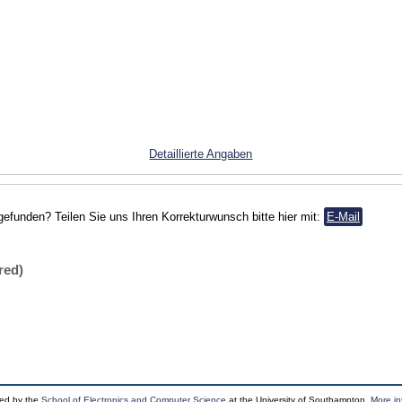
Detaillierte Angaben
gefunden? Teilen Sie uns Ihren Korrekturwunsch bitte hier mit:
E-Mail
red)
ped by the
School of Electronics and Computer Science
at the University of Southampton.
More in