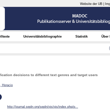
Website der UB
|
Im
lltexte
Universitätsbibliographie
Statistik
Über
fication decisions to different text genres and target users
, Horacio
http://journal.sepln.org/sepln/ojs/ojs/index.php/p...