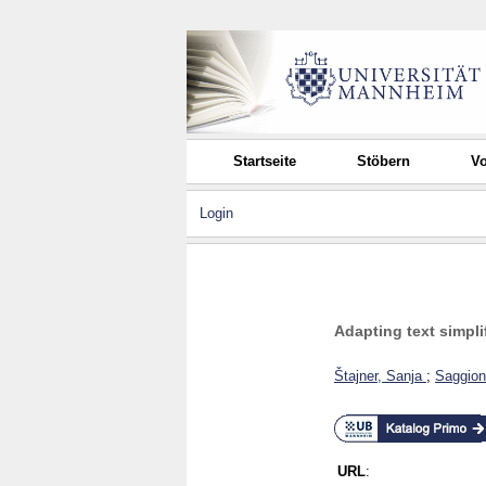
Startseite
Stöbern
Vo
Login
Adapting text simpli
Štajner, Sanja
;
Saggion
URL
: