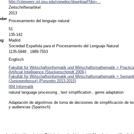
http://citeseerx.ist.psu.edu/viewdoc/download?doi=...
Zeitschriftenartikel
2013
 oder
Procesamiento del lenguaje natural
51
135-142
ng
:
Madrid
Sociedad Española para el Procesamiento del Lenguaje Natural
1135-5948 , 1989-7553
Englisch
Fakultät für Wirtschaftsinformatik und Wirtschaftsmathematik > Practic
Artificial Intelligence (Stuckenschmidt 2009-)
Fakultät für Wirtschaftsinformatik und Wirtschaftsmathematik > Seman
(Juniorprofessur) (Ponzetto 2013-2015)
004 Informatik
natural language processing , text simplification , genre adaptation
Adaptación de algoritmos de toma de decisiones de simplificación de te
y audiencias (Spanisch)