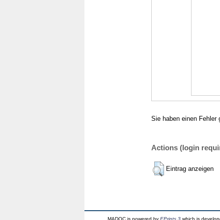
Sie haben einen Fehler 
Actions (login requi
Eintrag anzeigen
MADOC is powered by
EPrints 3
which is develo