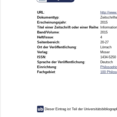
URL
:
http://www
Dokumenttyp
:
Zeitschrift
Erscheinungsjahr
:
2015
Titel einer Zeitschrift oder einer Reihe
:
Informatio
Band/Volume
:
2015
Heft/Issue
:
4
Seitenbereich
:
20-27
Ort der Veröffentlichung
:
Lörrach
Verlag
:
Moser
ISSN
:
1434-5250 
Sprache der Veröffentlichung
:
Deutsch
Einrichtung
:
Philosophi
Fachgebiet
:
100 Philos
Dieser Eintrag ist Teil der Universitätsbibliograp