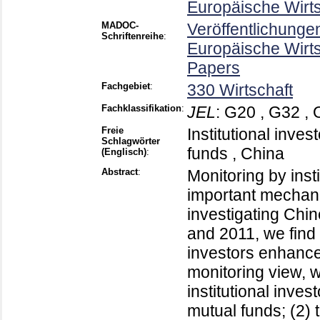
Europäische Wirt
MADOC-
Veröffentlichunge
Schriftenreihe
:
Europäische Wirt
Papers
Fachgebiet
:
330 Wirtschaft
Fachklassifikation
:
JEL
:
G20 , G32 , 
Freie
Institutional inves
Schlagwörter
funds , China
(Englisch)
:
Abstract
:
Monitoring by inst
important mechani
investigating Chin
and 2011, we find 
investors enhances
monitoring view, we
institutional inve
mutual funds; (2)