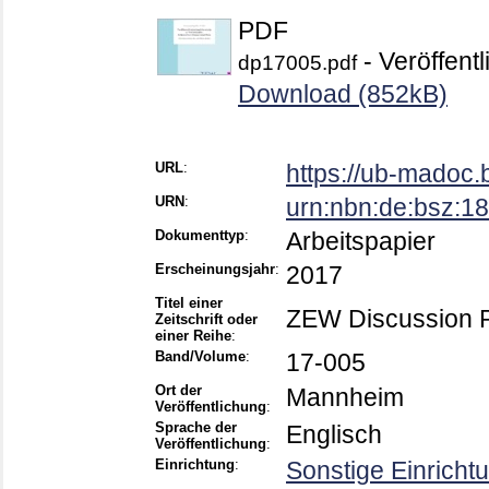
PDF
- Veröffentl
dp17005.pdf
Download (852kB)
URL
:
https://ub-madoc
URN
:
urn:nbn:de:bsz:
Dokumenttyp
:
Arbeitspapier
Erscheinungsjahr
:
2017
Titel einer
ZEW Discussion 
Zeitschrift oder
einer Reihe
:
Band/Volume
:
17-005
Ort der
Mannheim
Veröffentlichung
:
Sprache der
Englisch
Veröffentlichung
:
Einrichtung
:
Sonstige Einricht