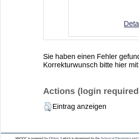
Deta
Sie haben einen Fehler gefund
Korrekturwunsch bitte hier mit
Actions (login required
Eintrag anzeigen
MADOC is powered by
EPrints 3
which is developed by the
School of Electronics and