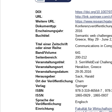
DOI
:
https://doi.org/10.1007/
URL
:
http://link.springer.com/
Weitere URL
:
https://www.researchgate
Dokumenttyp
:
Konferenzveröffentlichun
Erscheinungsjahr
:
2016
Buchtitel
:
Semantic web challenges
Greece, May 29 - June 2,
Titel einer Zeitschrift
Communications in Compu
oder einer Reihe
:
Band/Volume
:
641
Seitenbereich
:
200-212
Veranstaltungstitel
:
3. SemWebEval Challen
Veranstaltungsort
:
Heraklion, Greece
Veranstaltungsdatum
:
29.05.2016
Herausgeber
:
Sack, Harald
Ort der Veröffentlichung
:
Cham
Verlag
:
Springer
ISBN
:
978-3-319-46564-7 , 978-
ISSN
:
1865-0929 , 1865-0937
Sprache der
Englisch
Veröffentlichung
:
Einrichtung
:
Fakultät für Wirtschafts