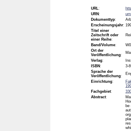
URL
:
htt
URN
:
ur
Dokumenttyp
:
Arb
Erscheinungsjahr
:
19
Titel einer
Zeitschrift oder
Rei
einer Reihe
:
Band/Volume
:
W0
Ort der
Ma
Veröffentlichung
:
Verlag
:
Ins
ISBN
:
3-8
Sprache der
Eng
Veröffentlichung
:
Einrichtung
:
Fak
199
Fachgebiet
:
330
Abstract
:
Mar
Ho
be 
aut
org
pla
res
whi