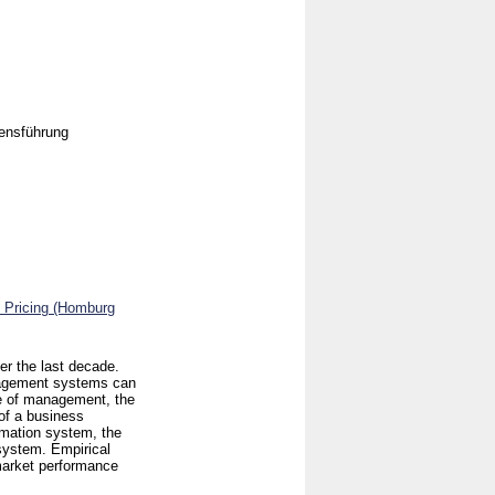
mensführung
& Pricing (Homburg
er the last decade.
nagement systems can
ve of management, the
 of a business
rmation system, the
system. Empirical
market performance