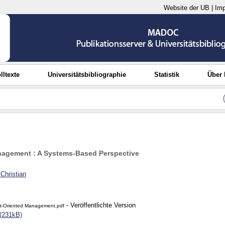
Website der UB
|
Im
lltexte
Universitätsbibliographie
Statistik
Über
nagement : A Systems-Based Perspective
Christian
- Veröffentlichte Version
-Oriented Management.pdf
(231kB)