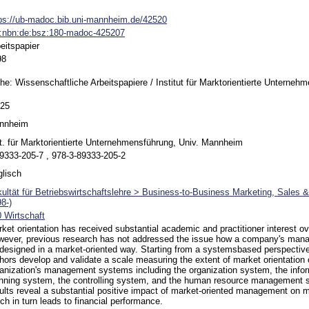
ps://ub-madoc.bib.uni-mannheim.de/42520
n:nbn:de:bsz:180-madoc-425207
eitspapier
98
he: Wissenschaftliche Arbeitspapiere / Institut für Marktorientierte Unterneh
25
nnheim
t. für Marktorientierte Unternehmensführung, Univ. Mannheim
9333-205-7 , 978-3-89333-205-2
lisch
ultät für Betriebswirtschaftslehre > Business-to-Business Marketing, Sales 
8-)
 Wirtschaft
ket orientation has received substantial academic and practitioner interest ov
wever, previous research has not addressed the issue how a company's ma
designed in a market-oriented way. Starting from a systemsbased perspecti
hors develop and validate a scale measuring the extent of market orientation
anization's management systems including the organization system, the info
nning system, the controlling system, and the human resource management 
ults reveal a substantial positive impact of market-oriented management on 
ch in turn leads to financial performance.