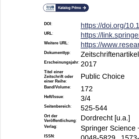
DOI
:
https://doi.org/1
URL
:
https://link.sprin
Weitere URL
:
https://www.resea
Dokumenttyp
:
Zeitschriftenartikel
Erscheinungsjahr
:
2017
Titel einer
Public Choice
Zeitschrift oder
einer Reihe
:
Band/Volume
:
172
Heft/Issue
:
3/4
Seitenbereich
:
525-544
Ort der
Dordrecht [u.a.]
Veröffentlichung
:
Verlag
:
Springer Science 
ISSN
:
0048-5829 , 1573