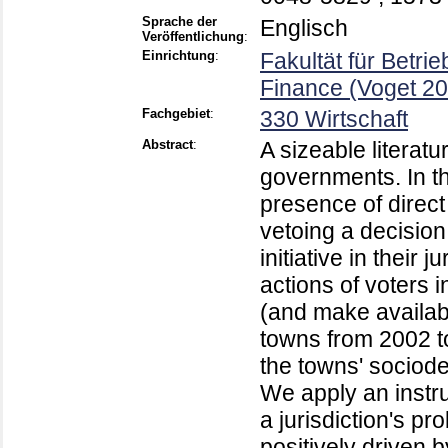
Sprache der
Englisch
Veröffentlichung
:
Einrichtung
:
Fakultät für Betri
Finance (Voget 20
Fachgebiet
:
330 Wirtschaft
Abstract
:
A sizeable literat
governments. In th
presence of direct 
vetoing a decision
initiative in their 
actions of voters i
(and make availabl
towns from 2002 t
the towns' sociode
We apply an instr
a jurisdiction's pro
positively driven 