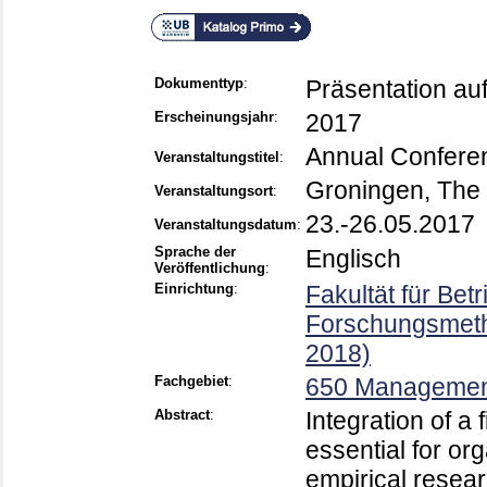
Dokumenttyp
:
Präsentation au
Erscheinungsjahr
:
2017
Annual Confere
Veranstaltungstitel
:
Groningen, The
Veranstaltungsort
:
23.-26.05.2017
Veranstaltungsdatum
:
Sprache der
Englisch
Veröffentlichung
:
Einrichtung
:
Fakultät für Bet
Forschungsmeth
2018)
Fachgebiet
:
650 Manageme
Abstract
:
Integration of a
essential for o
empirical resear