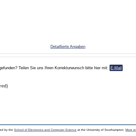
Detaillierte Angaben
gefunden? Teilen Sie uns Ihren Korrekturwunsch bitte hier mit:
E-Mail
red)
ped by the
School of Electronics and Computer Science
at the University of Southampton.
More in