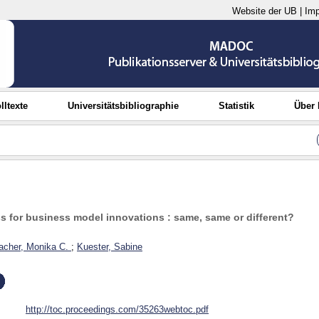
Website der UB
|
Im
lltexte
Universitätsbibliographie
Statistik
Über
 for business model innovations : same, same or different?
cher, Monika C.
;
Kuester, Sabine
http://toc.proceedings.com/35263webtoc.pdf