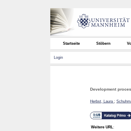
Startseite
Stöbern
Vo
Login
Development process
Herbst, Laura
;
Schuhma
Weitere URL
: