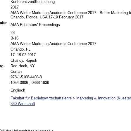
Konferenzveröffentlichung
2017
AMA Winter Marketing Academic Conference 2017 : Better Marketing for
Orlando, Florida, USA 17-19 February 2017
 oder
AMA Educators' Proceedings
28
B-16
AMA Winter Marketing Academic Conference 2017
Orlando, FL
17.-19.02.2017
Chandy, Rajesh
ng
:
Red Hook, NY
Curran
978-1-5108-4406-3
1054-0806 , 0888-1839
Englisch
Fakultät für Betriebswirtschaftslehre > Marketing & Innovation (Kuester
330 Wirtschaft