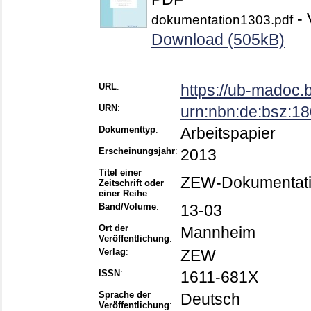
- 
dokumentation1303.pdf
Download (505kB)
URL
:
https://ub-madoc
URN
:
urn:nbn:de:bsz:1
Dokumenttyp
:
Arbeitspapier
Erscheinungsjahr
:
2013
Titel einer
ZEW-Dokumentat
Zeitschrift oder
einer Reihe
:
Band/Volume
:
13-03
Ort der
Mannheim
Veröffentlichung
:
Verlag
:
ZEW
ISSN
:
1611-681X
Sprache der
Deutsch
Veröffentlichung
: