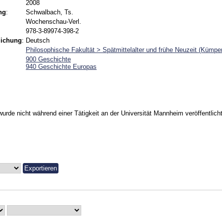
2008
ng
:
Schwalbach, Ts.
Wochenschau-Verl.
978-3-89974-398-2
lichung
:
Deutsch
Philosophische Fakultät > Spätmittelalter und frühe Neuzeit (Kümpe
900 Geschichte
940 Geschichte Europas
urde nicht während einer Tätigkeit an der Universität Mannheim veröffentlicht