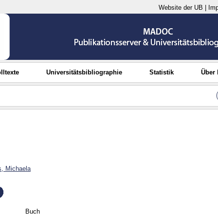
Website der UB
|
Im
lltexte
Universitätsbibliographie
Statistik
Über
s, Michaela
Buch