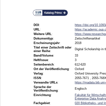
DOI
:
https://doi.org/10.1093
URL
:
https://academic.oup.c
Weitere URL
:
https://www.researchga
Dokumenttyp
:
Zeitschriftenartikel
Erscheinungsjahr
:
2018
Titel einer Zeitschrift oder
Digital Scholarship in
einer Reihe
:
Band/Volume
:
33
Heft/Issue
:
3
Seitenbereich
:
612-620
Ort der Veröffentlichung
:
Oxford
Verlag
:
Oxford University Pre
ISSN
:
2055-7671 , 2055-768
Verwandte URLs
:
https://madata.bib.un
Sprache der
Englisch
Veröffentlichung
:
Einrichtung
:
Fakultät für Wirtschaf
Enterprise Data Analys
Fachgebiet
:
020 Bibliotheks- und I