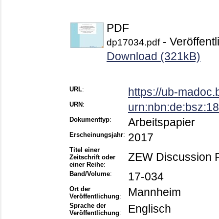
PDF
- Veröffentl
dp17034.pdf
Download (321kB)
URL
:
https://ub-madoc
URN
:
urn:nbn:de:bsz:
Dokumenttyp
:
Arbeitspapier
Erscheinungsjahr
:
2017
Titel einer
ZEW Discussion 
Zeitschrift oder
einer Reihe
:
Band/Volume
:
17-034
Ort der
Mannheim
Veröffentlichung
:
Sprache der
Englisch
Veröffentlichung
: