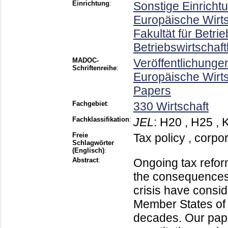
Einrichtung
:
Sonstige Einricht
Europäische Wirt
Fakultät für Betri
Betriebswirtschaft
MADOC-
Veröffentlichunge
Schriftenreihe
:
Europäische Wirt
Papers
Fachgebiet
:
330 Wirtschaft
Fachklassifikation
:
JEL
:
H20 , H25 , 
Freie
Tax policy , corpo
Schlagwörter
(Englisch)
:
Abstract
:
Ongoing tax refor
the consequences 
crisis have consi
Member States of 
decades. Our pape