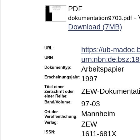
PDF
- 
dokumentation9703.pdf
Download (7MB)
URL
:
https://ub-madoc
URN
:
urn:nbn:de:bsz:1
Dokumenttyp
:
Arbeitspapier
Erscheinungsjahr
:
1997
Titel einer
ZEW-Dokumentat
Zeitschrift oder
einer Reihe
:
Band/Volume
:
97-03
Ort der
Mannheim
Veröffentlichung
:
Verlag
:
ZEW
ISSN
:
1611-681X