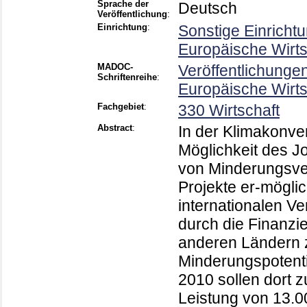
Sprache der
Deutsch
Veröffentlichung
:
Einrichtung
:
Sonstige Einricht
Europäische Wirt
MADOC-
Veröffentlichunge
Schriftenreihe
:
Europäische Wirt
Fachgebiet
:
330 Wirtschaft
Abstract
:
In der Klimakonve
Möglichkeit des Jo
von Minderungsverp
Projekte er-möglic
internationalen V
durch die Finanz
anderen Ländern z
Minderungspotenti
2010 sollen dort z
Leistung von 13.0