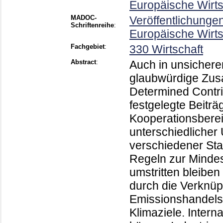
Europäische Wirt
MADOC-
Veröffentlichunge
Schriftenreihe
:
Europäische Wirts
Fachgebiet
:
330 Wirtschaft
Abstract
:
Auch in unsichere
glaubwürdige Zusa
Determined Contri
festgelegte Beiträg
Kooperationsbereit
unterschiedlicher
verschiedener Sta
Regeln zur Mindes
umstritten bleibe
durch die Verknüp
Emissionshandelss
Klimaziele. Intern