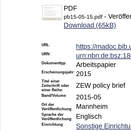
PDF
- Veröffe
pb15-05-15.pdf
Download (65kB)
URL
:
https://madoc.bib
URN
:
urn:nbn:de:bsz:1
Dokumenttyp
:
Arbeitspapier
Erscheinungsjahr
:
2015
Titel einer
ZEW policy brief
Zeitschrift oder
einer Reihe
:
Band/Volume
:
2015-05
Ort der
Mannheim
Veröffentlichung
:
Sprache der
Englisch
Veröffentlichung
:
Einrichtung
:
Sonstige Einricht