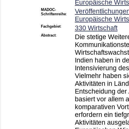
Europäische Wirt
MADOC-
Veröffentlichunge
Schriftenreihe
:
Europäische Wirts
Fachgebiet
:
330 Wirtschaft
Abstract
:
Die stetige Weite
Kommunikationste
Wirtschaftswachs
Indien haben in de
Intensivierung des
Vielmehr haben si
Aktivitäten in Lä
Entscheidung der 
basiert vor allem
komparativen Vor
erfordern ein tief
Aktivitäten ausge