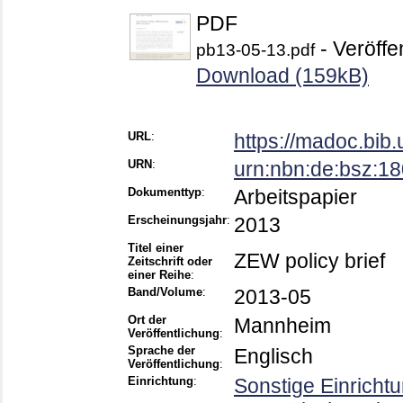
PDF
- Veröffe
pb13-05-13.pdf
Download (159kB)
URL
:
https://madoc.bib
URN
:
urn:nbn:de:bsz:1
Dokumenttyp
:
Arbeitspapier
Erscheinungsjahr
:
2013
Titel einer
ZEW policy brief
Zeitschrift oder
einer Reihe
:
Band/Volume
:
2013-05
Ort der
Mannheim
Veröffentlichung
:
Sprache der
Englisch
Veröffentlichung
:
Einrichtung
:
Sonstige Einricht