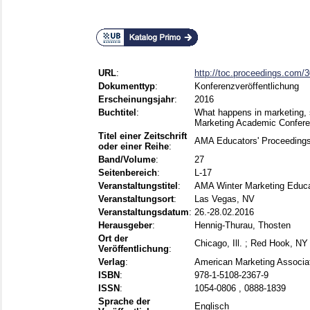
URL
:
http://toc.proceedings.com/
Dokumenttyp
:
Konferenzveröffentlichung
Erscheinungsjahr
:
2016
Buchtitel
:
What happens in marketing, st
Marketing Academic Confere
Titel einer Zeitschrift
AMA Educators' Proceeding
oder einer Reihe
:
Band/Volume
:
27
Seitenbereich
:
L-17
Veranstaltungstitel
:
AMA Winter Marketing Educa
Veranstaltungsort
:
Las Vegas, NV
Veranstaltungsdatum
:
26.-28.02.2016
Herausgeber
:
Hennig-Thurau, Thosten
Ort der
Chicago, Ill. ; Red Hook, NY
Veröffentlichung
:
Verlag
:
American Marketing Associat
ISBN
:
978-1-5108-2367-9
ISSN
:
1054-0806 , 0888-1839
Sprache der
Englisch