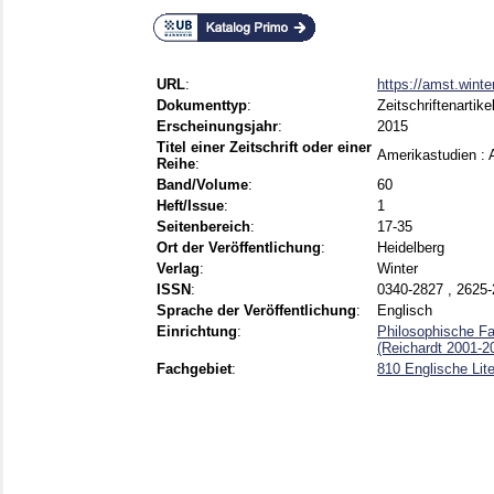
URL
:
https://amst.winte
Dokumenttyp
:
Zeitschriftenartike
Erscheinungsjahr
:
2015
Titel einer Zeitschrift oder einer
Amerikastudien :
Reihe
:
Band/Volume
:
60
Heft/Issue
:
1
Seitenbereich
:
17-35
Ort der Veröffentlichung
:
Heidelberg
Verlag
:
Winter
ISSN
:
0340-2827 , 2625
Sprache der Veröffentlichung
:
Englisch
Einrichtung
:
Philosophische Fak
(Reichardt 2001-2
Fachgebiet
:
810 Englische Lit