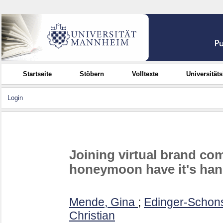
Startseite
Stöbern
Volltexte
Universität
Login
Joining virtual brand co
honeymoon have it's ha
Mende, Gina
;
Edinger-Schons
Christian