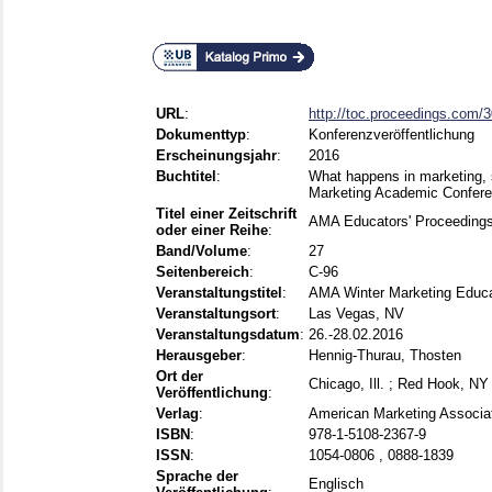
URL
:
http://toc.proceedings.com/
Dokumenttyp
:
Konferenzveröffentlichung
Erscheinungsjahr
:
2016
Buchtitel
:
What happens in marketing, st
Marketing Academic Confere
Titel einer Zeitschrift
AMA Educators' Proceeding
oder einer Reihe
:
Band/Volume
:
27
Seitenbereich
:
C-96
Veranstaltungstitel
:
AMA Winter Marketing Educa
Veranstaltungsort
:
Las Vegas, NV
Veranstaltungsdatum
:
26.-28.02.2016
Herausgeber
:
Hennig-Thurau, Thosten
Ort der
Chicago, Ill. ; Red Hook, NY
Veröffentlichung
:
Verlag
:
American Marketing Associat
ISBN
:
978-1-5108-2367-9
ISSN
:
1054-0806 , 0888-1839
Sprache der
Englisch