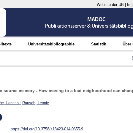
Website der UB
|
Im
lltexte
Universitätsbibliographie
Statistik
Über
 in source memory : How moving to a bad neighborhood can cha
e, Larissa
;
Rausch, Leonie
https://doi.org/10.3758/s13423-014-0655-9