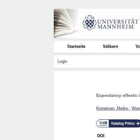
Startseite
Stöbern
Vo
Login
Expectancy effects
Kroneisen, Meike
;
Woeh
DOI
: