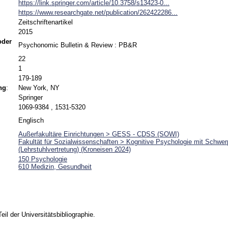
https://link.springer.com/article/10.3758/s13423-0...
https://www.researchgate.net/publication/262422286...
Zeitschriftenartikel
2015
 oder
Psychonomic Bulletin & Review : PB&R
22
1
179-189
ng
:
New York, NY
Springer
1069-9384 , 1531-5320
Englisch
Außerfakultäre Einrichtungen > GESS - CDSS (SOWI)
Fakultät für Sozialwissenschaften > Kognitive Psychologie mit Schwerp
(Lehrstuhlvertretung) (Kroneisen 2024)
150 Psychologie
610 Medizin, Gesundheit
Teil der Universitätsbibliographie.