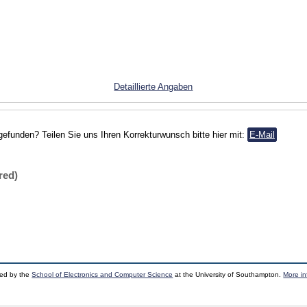
Detaillierte Angaben
gefunden? Teilen Sie uns Ihren Korrekturwunsch bitte hier mit:
E-Mail
red)
ped by the
School of Electronics and Computer Science
at the University of Southampton.
More in