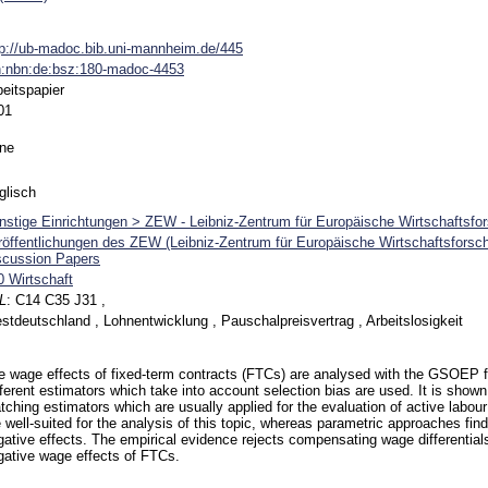
tp://ub-madoc.bib.uni-mannheim.de/445
n:nbn:de:bsz:180-madoc-4453
beitspapier
01
ne
glisch
nstige Einrichtungen > ZEW - Leibniz-Zentrum für Europäische Wirtschaftsfo
röffentlichungen des ZEW (Leibniz-Zentrum für Europäische Wirtschaftsfors
scussion Papers
0 Wirtschaft
L
:
C14 C35 J31 ,
stdeutschland , Lohnentwicklung , Pauschalpreisvertrag , Arbeitslosigkeit
e wage effects of fixed-term contracts (FTCs) are analysed with the GSOEP
fferent estimators which take into account selection bias are used. It is shown
tching estimators which are usually applied for the evaluation of active lab
 well-suited for the analysis of this topic, whereas parametric approaches find 
gative effects. The empirical evidence rejects compensating wage differential
gative wage effects of FTCs.