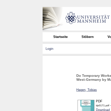
Startseite
Stöbern
Vo
Login
Do Temporary Worker
West-Germany by Ma
Hagen, Tobias
PDF
-
dp0171.pdf
Download 