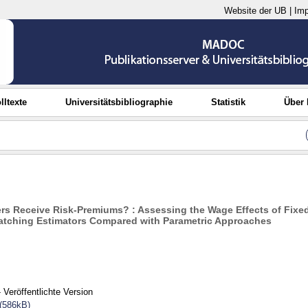
Website der UB
|
Im
lltexte
Universitätsbibliographie
Statistik
Über
s Receive Risk-Premiums? : Assessing the Wage Effects of Fixed
tching Estimators Compared with Parametric Approaches
 Veröffentlichte Version
(586kB)