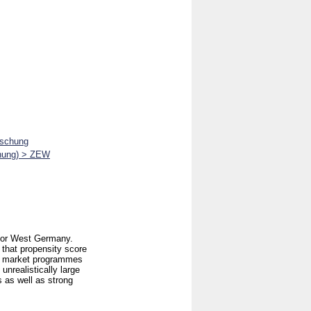
rschung
chung) > ZEW
 for West Germany.
 that propensity score
our market programmes
unrealistically large
s as well as strong