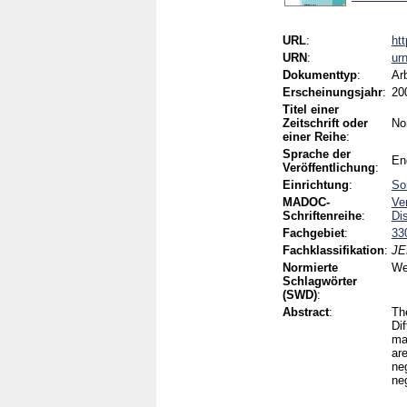
URL
:
ht
URN
:
ur
Dokumenttyp
:
Ar
Erscheinungsjahr
:
20
Titel einer
Zeitschrift oder
No
einer Reihe
:
Sprache der
En
Veröffentlichung
:
Einrichtung
:
So
MADOC-
Ve
Schriftenreihe
:
Di
Fachgebiet
:
33
Fachklassifikation
:
JE
Normierte
We
Schlagwörter
(SWD)
:
Abstract
:
Th
Di
ma
are
ne
ne