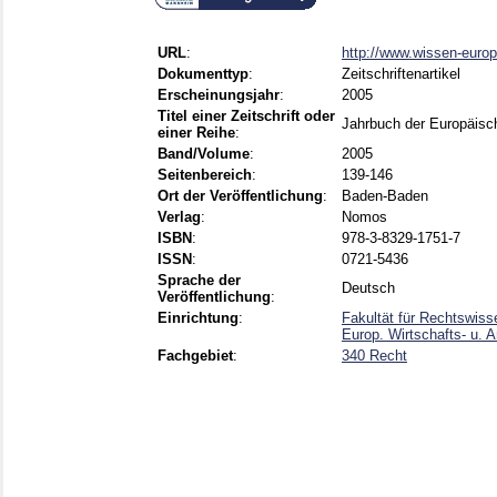
URL
:
http://www.wissen-europ
Dokumenttyp
:
Zeitschriftenartikel
Erscheinungsjahr
:
2005
Titel einer Zeitschrift oder
Jahrbuch der Europäisch
einer Reihe
:
Band/Volume
:
2005
Seitenbereich
:
139-146
Ort der Veröffentlichung
:
Baden-Baden
Verlag
:
Nomos
ISBN
:
978-3-8329-1751-7
ISSN
:
0721-5436
Sprache der
Deutsch
Veröffentlichung
:
Einrichtung
:
Fakultät für Rechtswiss
Europ. Wirtschafts- u. A
Fachgebiet
:
340 Recht