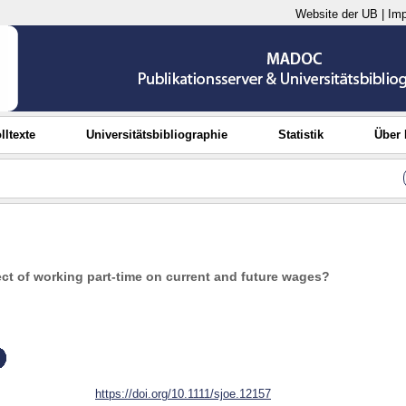
Website der UB
|
Im
lltexte
Universitätsbibliographie
Statistik
Über
fect of working part‐time on current and future wages?
https://doi.org/10.1111/sjoe.12157