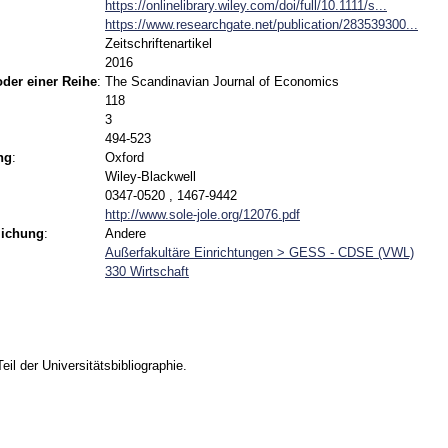
https://onlinelibrary.wiley.com/doi/full/10.1111/s...
https://www.researchgate.net/publication/283539300...
Zeitschriftenartikel
2016
 oder einer Reihe
:
The Scandinavian Journal of Economics
118
3
494-523
ng
:
Oxford
Wiley-Blackwell
0347-0520 , 1467-9442
http://www.sole-jole.org/12076.pdf
lichung
:
Andere
Außerfakultäre Einrichtungen > GESS - CDSE (VWL)
330 Wirtschaft
Teil der Universitätsbibliographie.