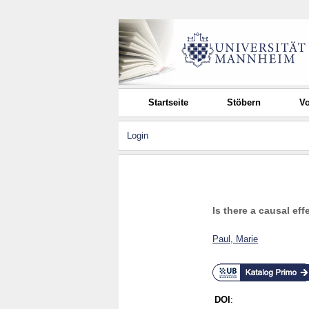
Startseite
Stöbern
Vo
Login
Is there a causal ef
Paul, Marie
DOI
: