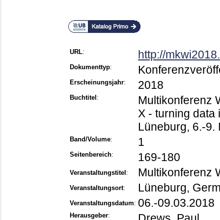
URL
:
http://mkwi2018
Dokumenttyp
:
Konferenzveröff
Erscheinungsjahr
:
2018
Buchtitel
:
Multikonferenz W
X - turning data
Lüneburg, 6.-9.
Band/Volume
:
1
Seitenbereich
:
169-180
Multikonferenz 
Veranstaltungstitel
:
Lüneburg, Ger
Veranstaltungsort
:
06.-09.03.2018
Veranstaltungsdatum
:
Herausgeber
:
Drews, Paul