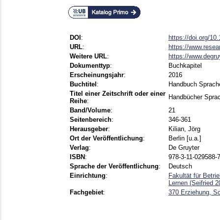
DOI
:
https://doi.org/1
URL
:
https://www.resea
Weitere URL
:
https://www.degr
Dokumenttyp
:
Buchkapitel
Erscheinungsjahr
:
2016
Buchtitel
:
Handbuch Sprache
Titel einer Zeitschrift oder einer
Handbücher Spra
Reihe
:
Band/Volume
:
21
Seitenbereich
:
346-361
Herausgeber
:
Kilian, Jörg
Ort der Veröffentlichung
:
Berlin [u.a.]
Verlag
:
De Gruyter
ISBN
:
978-3-11-029588-7
Sprache der Veröffentlichung
:
Deutsch
Einrichtung
:
Fakultät für Betr
Lernen (Seifried 2
Fachgebiet
:
370 Erziehung, S