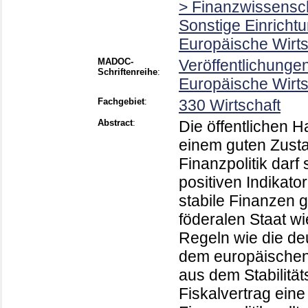
> Finanzwissenscha
Sonstige Einricht
Europäische Wirt
MADOC-
Veröffentlichunge
Schriftenreihe
:
Europäische Wirts
Fachgebiet
:
330 Wirtschaft
Abstract
:
Die öffentlichen H
einem guten Zustan
Finanzpolitik darf 
positiven Indikato
stabile Finanzen 
föderalen Staat wi
Regeln wie die d
dem europäischen
aus dem Stabilit
Fiskalvertrag eine