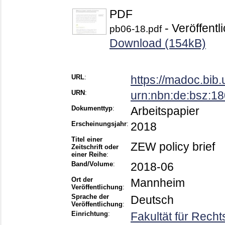
PDF
- Veröffentl
pb06-18.pdf
Download (154kB)
URL
:
https://madoc.bib
URN
:
urn:nbn:de:bsz:1
Dokumenttyp
:
Arbeitspapier
Erscheinungsjahr
:
2018
Titel einer
ZEW policy brief
Zeitschrift oder
einer Reihe
:
Band/Volume
:
2018-06
Ort der
Mannheim
Veröffentlichung
:
Sprache der
Deutsch
Veröffentlichung
:
Einrichtung
:
Fakultät für Rech