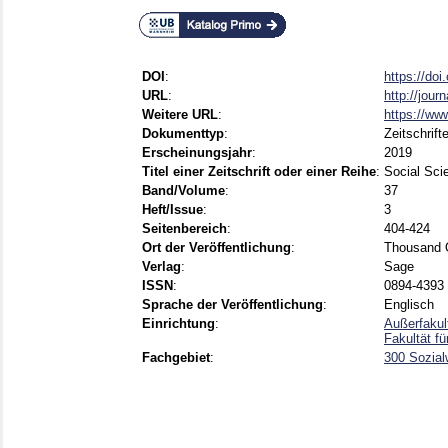
DOI
:
https://do
URL
:
http://jour
Weitere URL
:
https://ww
Dokumenttyp
:
Zeitschrift
Erscheinungsjahr
:
2019
Titel einer Zeitschrift oder einer Reihe
:
Social Sc
Band/Volume
:
37
Heft/Issue
:
3
Seitenbereich
:
404-424
Ort der Veröffentlichung
:
Thousand O
Verlag
:
Sage
ISSN
:
0894-4393 
Sprache der Veröffentlichung
:
Englisch
Einrichtung
:
Außerfakul
Fakultät f
Fachgebiet
:
300 Sozial