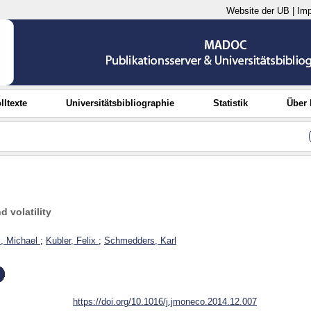
Website der UB
|
Im
lltexte
Universitätsbibliographie
Statistik
Über
d volatility
l, Michael
;
Kubler, Felix
;
Schmedders, Karl
https://doi.org/10.1016/j.jmoneco.2014.12.007