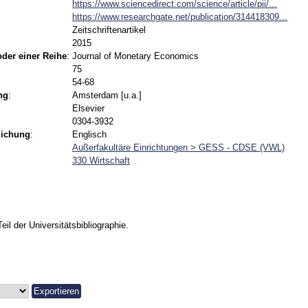
https://www.sciencedirect.com/science/article/pii/...
https://www.researchgate.net/publication/314418309...
Zeitschriftenartikel
2015
 oder einer Reihe
:
Journal of Monetary Economics
75
54-68
ng
:
Amsterdam [u.a.]
Elsevier
0304-3932
lichung
:
Englisch
Außerfakultäre Einrichtungen > GESS - CDSE (VWL)
330 Wirtschaft
Teil der Universitätsbibliographie.