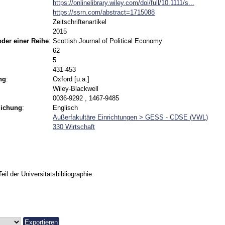
https://onlinelibrary.wiley.com/doi/full/10.1111/s...
https://ssrn.com/abstract=1715088
Zeitschriftenartikel
2015
 oder einer Reihe
:
Scottish Journal of Political Economy
62
5
431-453
ng
:
Oxford [u.a.]
Wiley-Blackwell
0036-9292 , 1467-9485
lichung
:
Englisch
Außerfakultäre Einrichtungen > GESS - CDSE (VWL)
330 Wirtschaft
Teil der Universitätsbibliographie.