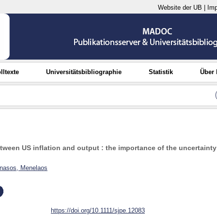
Website der UB
|
Im
lltexte
Universitätsbibliographie
Statistik
Über
tween US inflation and output : the importance of the uncertaint
nasos, Menelaos
https://doi.org/10.1111/sjpe.12083