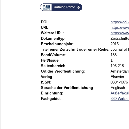
DOI
:
https://do
URL
:
https://www
Weitere URL
:
https://ww
Dokumenttyp
:
Zeitschrift
Erscheinungsjahr
:
2015
Titel einer Zeitschrift oder einer Reihe
:
Journal of
Band/Volume
:
188
Heft/Issue
:
1
Seitenbereich
:
196-218
Ort der Veröffentlichung
:
Amsterdam 
Verlag
:
Elsevier
ISSN
:
0304-4076
Sprache der Veröffentlichung
:
Englisch
Einrichtung
:
Außerfaku
Fachgebiet
:
330 Wirtsc