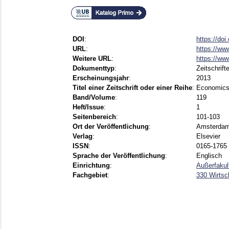
DOI
:
https://doi
URL
:
https://www
Weitere URL
:
https://ww
Dokumenttyp
:
Zeitschrift
Erscheinungsjahr
:
2013
Titel einer Zeitschrift oder einer Reihe
:
Economics
Band/Volume
:
119
Heft/Issue
:
1
Seitenbereich
:
101-103
Ort der Veröffentlichung
:
Amsterdam 
Verlag
:
Elsevier
ISSN
:
0165-1765
Sprache der Veröffentlichung
:
Englisch
Einrichtung
:
Außerfaku
Fachgebiet
:
330 Wirtsc