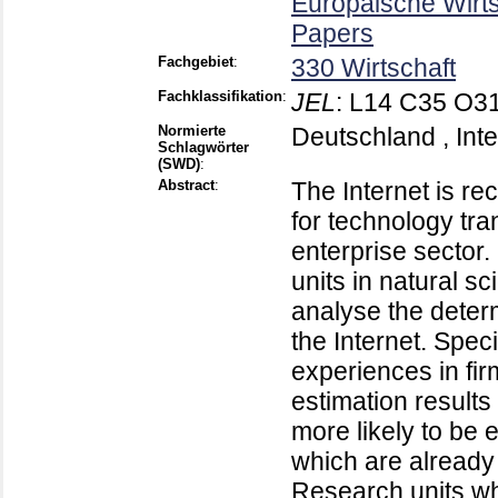
Europäische Wirt
Papers
Fachgebiet
:
330 Wirtschaft
Fachklassifikation
:
JEL
:
L14 C35 O31
Normierte
Deutschland , Inte
Schlagwörter
(SWD)
:
Abstract
:
The Internet is re
for technology tr
enterprise sector.
units in natural 
analyse the determ
the Internet. Speci
experiences in fir
estimation results 
more likely to be 
which are already 
Research units wh