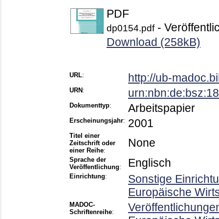
PDF
- Veröffentli
dp0154.pdf
Download (258kB)
URL
:
http://ub-madoc.
URN
:
urn:nbn:de:bsz:1
Dokumenttyp
:
Arbeitspapier
Erscheinungsjahr
:
2001
Titel einer
None
Zeitschrift oder
einer Reihe
:
Sprache der
Englisch
Veröffentlichung
:
Einrichtung
:
Sonstige Einricht
Europäische Wirt
MADOC-
Veröffentlichunge
Schriftenreihe
: