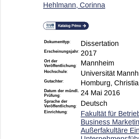
Hehlmann, Corinna
Dokumenttyp
:
Dissertation
Erscheinungsjahr
:
2017
Ort der
Mannheim
Veröffentlichung
:
Hochschule
:
Universität Mann
Gutachter
:
Homburg, Christi
Datum der mündl.
24 Mai 2016
Prüfung
:
Sprache der
Deutsch
Veröffentlichung
:
Einrichtung
:
Fakultät für Betri
Business Marketin
Außerfakultäre Einr
Unternehmensfüh