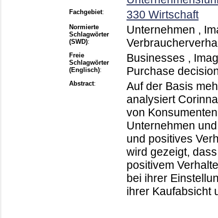
Fachgebiet
:
330 Wirtschaft
Normierte
Unternehmen , Ima
Schlagwörter
Verbraucherverhal
(SWD)
:
Freie
Businesses , Imag
Schlagwörter
Purchase decision
(Englisch)
:
Abstract
:
Auf der Basis me
analysiert Corinn
von Konsumentenr
Unternehmen und b
und positives Ver
wird gezeigt, da
positivem Verhalt
bei ihrer Einstel
ihrer Kaufabsicht 