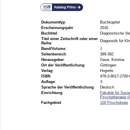
Dokumenttyp
:
Buchkapitel
Erscheinungsjahr
:
2016
Buchtitel
:
Diagnostische Ver
Titel einer Zeitschrift oder einer
Diagnostik für Kli
Reihe
:
Band/Volume
:
1
Seitenbereich
:
389-392
Herausgeber
:
Geue, Kristina
Ort der Veröffentlichung
:
Göttingen
Verlag
:
Hogrefe
ISBN
:
978-3-8017-2700-
Auflage
:
3.
Sprache der Veröffentlichung
:
Deutsch
Einrichtung
:
Fakultät für Sozi
Psychotherapie (A
Fachgebiet
:
150 Psychologie