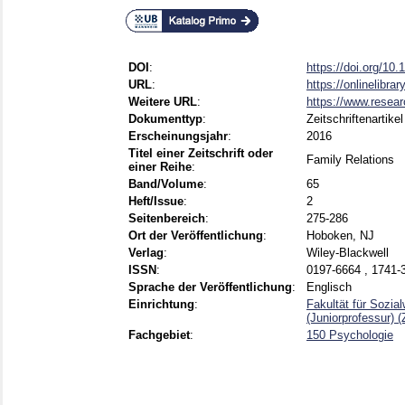
DOI
:
https://doi.org/10.
URL
:
https://onlinelibrar
Weitere URL
:
https://www.resear
Dokumenttyp
:
Zeitschriftenartikel
Erscheinungsjahr
:
2016
Titel einer Zeitschrift oder
Family Relations
einer Reihe
:
Band/Volume
:
65
Heft/Issue
:
2
Seitenbereich
:
275-286
Ort der Veröffentlichung
:
Hoboken, NJ
Verlag
:
Wiley-Blackwell
ISSN
:
0197-6664 , 1741-
Sprache der Veröffentlichung
:
Englisch
Einrichtung
:
Fakultät für Sozia
(Juniorprofessur)
Fachgebiet
:
150 Psychologie