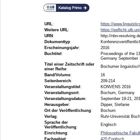
URL
:
https://www.linguisti
Weitere URL
:
https://epflicht.ulb.u
URN
:
http://nbn-resolving.
Dokumenttyp
:
Konferenzveröffentli
Erscheinungsjahr
:
2016
Buchtitel
:
Proceedings of the 
Germany September 1
Titel einer Zeitschrift oder
Bochumer linguistisch
einer Reihe
:
Band/Volume
:
16
Seitenbereich
:
209-214
Veranstaltungstitel
:
KONVENS 2016
Veranstaltungsort
:
Bochum, Germany
Veranstaltungsdatum
:
September 19-21, 20
Herausgeber
:
Dipper, Stefanie
Ort der Veröffentlichung
:
Bochum
Verlag
:
Ruhr-Universität Bo
Sprache der
Englisch
Veröffentlichung
:
Einrichtung
:
Philosophische Fakultä
Fachgebiet
:
420 Englisch