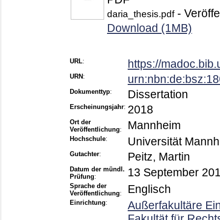
- Veröffe
daria_thesis.pdf
Download (1MB)
URL
:
https://madoc.bib
URN
:
urn:nbn:de:bsz:1
Dokumenttyp
:
Dissertation
Erscheinungsjahr
:
2018
Ort der
Mannheim
Veröffentlichung
:
Hochschule
:
Universität Mann
Gutachter
:
Peitz, Martin
Datum der mündl.
13 September 20
Prüfung
:
Sprache der
Englisch
Veröffentlichung
:
Einrichtung
:
Außerfakultäre E
Fakultät für Rech