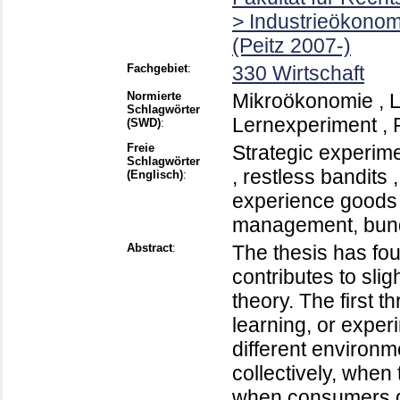
> Industrieökonom
(Peitz 2007-)
Fachgebiet
:
330 Wirtschaft
Normierte
Mikroökonomie , L
Schlagwörter
Lernexperiment , 
(SWD)
:
Freie
Strategic experim
Schlagwörter
, restless bandits ,
(Englisch)
:
experience goods 
management, bundl
Abstract
:
The thesis has fou
contributes to slig
theory. The first
learning, or exper
different environ
collectively, when 
when consumers d