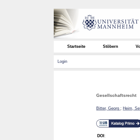
Startseite
Stöbern
Vo
Login
Gesellschaftsrecht
Bitter, Georg
;
Heim, Se
DOI
: