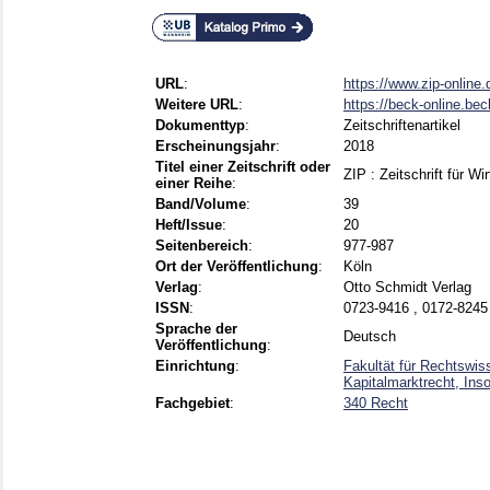
URL
:
https://www.zip-online.
Weitere URL
:
https://beck-online.be
Dokumenttyp
:
Zeitschriftenartikel
Erscheinungsjahr
:
2018
Titel einer Zeitschrift oder
ZIP : Zeitschrift für Wi
einer Reihe
:
Band/Volume
:
39
Heft/Issue
:
20
Seitenbereich
:
977-987
Ort der Veröffentlichung
:
Köln
Verlag
:
Otto Schmidt Verlag
ISSN
:
0723-9416 , 0172-8245
Sprache der
Deutsch
Veröffentlichung
:
Einrichtung
:
Fakultät für Rechtswis
Kapitalmarktrecht, Inso
Fachgebiet
:
340 Recht