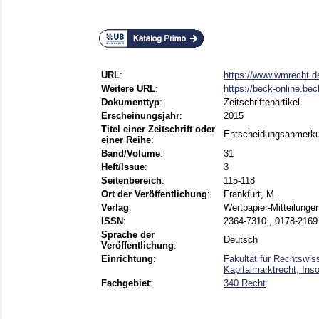
URL
:
https://www.wmrecht.d
Weitere URL
:
https://beck-online.bec
Dokumenttyp
:
Zeitschriftenartikel
Erscheinungsjahr
:
2015
Titel einer Zeitschrift oder
Entscheidungsanmerku
einer Reihe
:
Band/Volume
:
31
Heft/Issue
:
3
Seitenbereich
:
115-118
Ort der Veröffentlichung
:
Frankfurt, M.
Verlag
:
Wertpapier-Mitteilunge
ISSN
:
2364-7310 , 0178-2169
Sprache der
Deutsch
Veröffentlichung
:
Einrichtung
:
Fakultät für Rechtswis
Kapitalmarktrecht, Inso
Fachgebiet
:
340 Recht