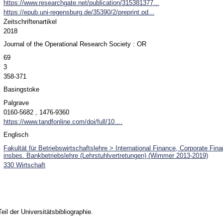
https://www.researchgate.net/publication/315381377...
https://epub.uni-regensburg.de/35390/2/preprint.pd...
Zeitschriftenartikel
2018
Journal of the Operational Research Society : OR
69
3
358-371
Basingstoke
Palgrave
0160-5682 , 1476-9360
https://www.tandfonline.com/doi/full/10....
Englisch
Fakultät für Betriebswirtschaftslehre > International Finance, Corporate Fin
insbes. Bankbetriebslehre (Lehrstuhlvertretungen) (Wimmer 2013-2019)
330 Wirtschaft
Teil der Universitätsbibliographie.