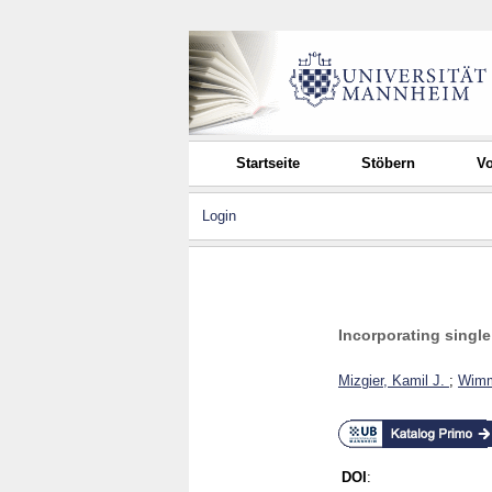
Startseite
Stöbern
Vo
Login
Incorporating single
Mizgier, Kamil J.
;
Wimm
DOI
: