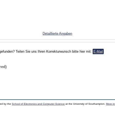
Detaillierte Angaben
gefunden? Teilen Sie uns Ihren Korrekturwunsch bitte hier mit:
E-Mail
red)
ped by the
School of Electronics and Computer Science
at the University of Southampton.
More in