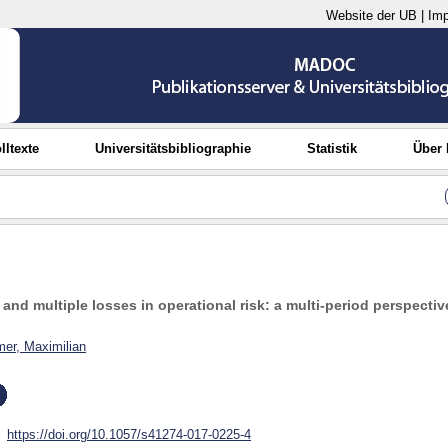
Website der UB
|
Im
lltexte
Universitätsbibliographie
Statistik
Über
 and multiple losses in operational risk: a multi-period perspectiv
er, Maximilian
https://doi.org/10.1057/s41274-017-0225-4