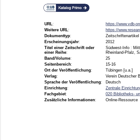
URL
:
https://www.vdb-on
Weitere URL
:
https://www.resear
Dokumenttyp
:
Zeitschriftenartikel
Erscheinungsjahr
:
2012
Titel einer Zeitschrift oder
Südwest-Info : Mi
einer Reihe
:
Rheinland-Pfalz, S
Band/Volume
:
25
Seitenbereich
:
15-16
Ort der Veröffentlichung
:
Tübingen [u.a.]
Verlag
:
Verein Deutscher 
Sprache der Veröffentlichung
:
Deutsch
Einrichtung
:
Zentrale Einrichtu
Fachgebiet
:
020 Bibliotheks- u
Zusätzliche Informationen
:
Online-Ressource