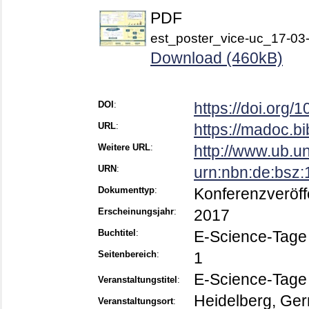
PDF
est_poster_vice-uc_17-03
Download (460kB)
DOI
:
https://doi.org
URL
:
https://madoc.b
Weitere URL
:
http://www.ub.u
URN
:
urn:nbn:de:bsz
Dokumenttyp
:
Konferenzveröff
Erscheinungsjahr
:
2017
Buchtitel
:
E-Science-Tage
Seitenbereich
:
1
E-Science-Tage
Veranstaltungstitel
:
Heidelberg, Ge
Veranstaltungsort
: