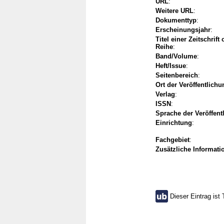
URL
:
Weitere URL
:
Dokumenttyp
:
Erscheinungsjahr
:
Titel einer Zeitschrift
Reihe
:
Band/Volume
:
Heft/Issue
:
Seitenbereich
:
Ort der Veröffentlichu
Verlag
:
ISSN
:
Sprache der Veröffent
Einrichtung
:
Fachgebiet
:
Zusätzliche Informati
Dieser Eintrag ist 