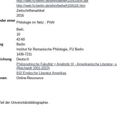
http://web.fu-berlin.de/phin/beiheft10/b10t04.pdf
http://web.fu-berlin.de/phin/beiheft10/b10i.htm
Zeitschriftenartikel
2016
 oder einer
Philologie im Netz : PhiN
Beih.
10
42-60
ng
:
Berlin
Institut für Romanische Philologie, FU Berlin
1436-7211
lichung
:
Deutsch
Philosophische Fakultät > Anglistik III - Amerikanische Literatur- 
(Reichardt 2001-2023)
810 Englische Literatur Amerikas
onen
:
Online-Ressource
Teil der Universitätsbibliographie.